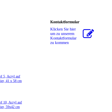
Kontaktformular
Klicken Sie hier
um zu unserem
Kon­takt­for­mu­lar
zu kommen
ef 5, Acryl auf
ier, 41 x 58 cm
ef 10, Acryl auf
ier, 59x42 cm