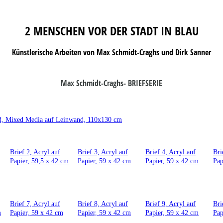
2 MENSCHEN VOR DER STADT IN BLAU
Künstlerische Arbeiten von Max Schmidt-Craghs und Dirk Sanner
Max Schmidt-Craghs- BRIEFSERIE
ild, Mixed Media auf Leinwand, 110x130 cm
Brief 2, Acryl auf
Brief 3, Acryl auf
Brief 4, Acryl auf
Bri
Papier, 59,5 x 42 cm
Papier, 59 x 42 cm
Papier, 59 x 42 cm
Pap
Brief 7, Acryl auf
Brief 8, Acryl auf
Brief 9, Acryl auf
Bri
m
Papier, 59 x 42 cm
Papier, 59 x 42 cm
Papier, 59 x 42 cm
Pap