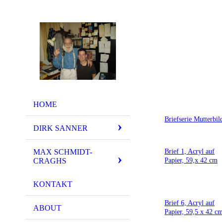
HOME
Briefserie Mutterb
DIRK SANNER
Brief 1, Acryl auf
MAX SCHMIDT-
Papier, 59,x 42 cm
CRAGHS
KONTAKT
Brief 6, Acryl auf
ABOUT
Papier, 59,5 x 42 c