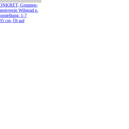
NKRET, Gruppen-
nstverein Wiligrad e.
usstellung: 1-7
 35 cm, Öl auf